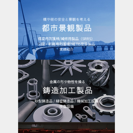
環境製品
家庭用循環温浴器
空気清浄機
橋梁用防護柵/補修用製品（SRRS）
公園・街路用防護柵/NETIS登録製品
実績紹介
都市景観製品
橋梁用防護柵
補修用製品（SRRS）
公園・街路用防護柵
NETIS登録製品
実績紹介
砂型鋳造品 / 精密鋳造品 / 機械加工設備
検査設備
鋳造加工製品