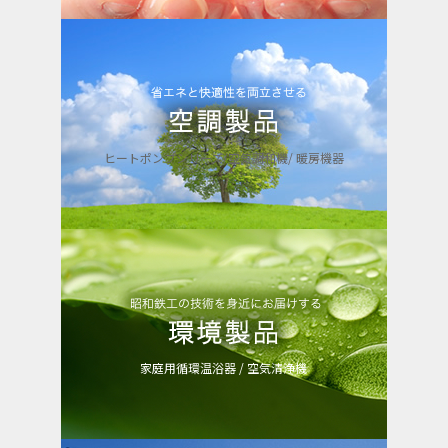
熱源・給湯製品
ボイラー・ヒーター
業務用エコキュート
ろ過装置・貯湯槽
ガス給湯システム
ヒートポンプシリーズ/空気調和機/ 暖房機器
空調製品
ヒートポンプシリーズ
空気調和機
暖房機器
家庭用循環温浴器 / 空気清浄機