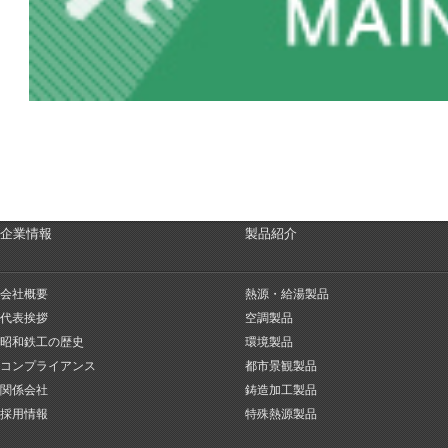
企業情報
製品紹介
会社概要
熱源・給湯製品
代表挨拶
空調製品
昭和鉄工の歴史
環境製品
コンプライアンス
都市景観製品
関係会社
鋳造加工製品
採用情報
特殊熱源製品