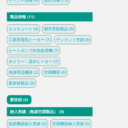
イベント情報 (9)
会社情報 (13)
製品情報 (11)
エコキュート (4)
都市景観製品 (8)
工業用電気ヒーター (7)
デシカント空調 (8)
ヒートポンプ外気処理機 (7)
ボイラー・温水ヒーター (7)
熱源周辺機器 (2)
空調機器 (4)
素形材製品 (0)
新技術 (6)
納入実績（熱源空調製品） (0)
熱源機器納入実績 (0)
空調機器納入実績 (0)