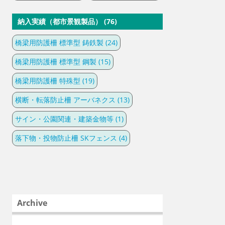
納入実績（都市景観製品） (76)
橋梁用防護柵 標準型 鋳鉄製 (24)
橋梁用防護柵 標準型 鋼製 (15)
橋梁用防護柵 特殊型 (19)
横断・転落防止柵 アーバネクス (13)
サイン・公園関連・建築金物等 (1)
落下物・投物防止柵 SKフェンス (4)
Archive