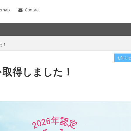
temap
Contact
た！
お知ら
を取得しました！