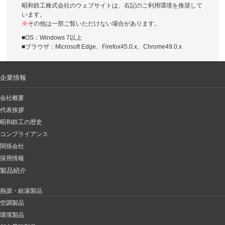
昭和鉄工株式会社のウェブサイトは、右記のご利用環境を推奨して
います。
※
その他は一部ご覧いただけない場合があります。
■OS：Windows 7以上
■ブラウザ：Microsoft Edge、Firefox45.0.x、Chrome49.0.x
企業情報
会社概要
代表挨拶
昭和鉄工の歴史
コンプライアンス
関係会社
採用情報
製品紹介
熱源・給湯製品
空調製品
環境製品