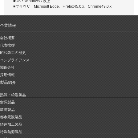
■OS：Windows 7以上
■ブラウザ：Microsoft Edge、Firefox45.0.x、Chrome49.0.x
企業情報
会社概要
代表挨拶
昭和鉄工の歴史
コンプライアンス
関係会社
採用情報
製品紹介
熱源・給湯製品
空調製品
環境製品
都市景観製品
鋳造加工製品
特殊熱源製品