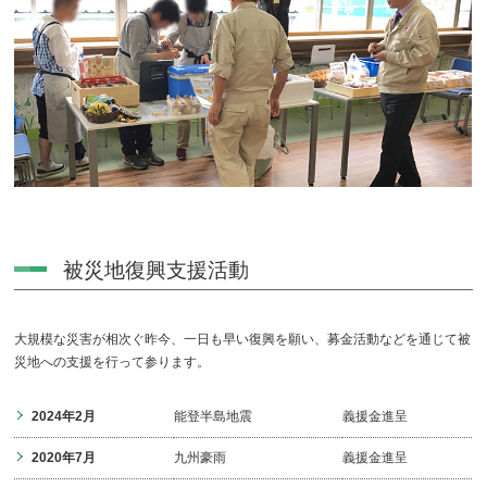
被災地復興支援活動
大規模な災害が相次ぐ昨今、一日も早い復興を願い、募金活動などを通じて被
災地への支援を行って参ります。
2024年2月
能登半島地震
義援金進呈
2020年7月
九州豪雨
義援金進呈