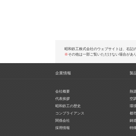
昭和鉄工株式会社のウェブサイトは、右記
※
その他は一部ご覧いただけない場合があ
企業情報
製
会社概要
熱
代表挨拶
空
昭和鉄工の歴史
環
コンプライアンス
都
関係会社
鋳
採用情報
特