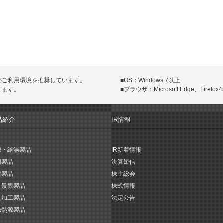
のご利用環境を推奨しています。
■OS：Windows 7以上
ります。
■ブラウザ：Microsoft Edge、Firefox45
品紹介
IR情報
源・給湯製品
IR新着情報
調製品
決算短信
境製品
株主総会
市景観製品
株式情報
造加工製品
法定公告
殊熱源製品