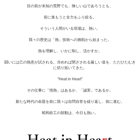
目の前が未知の荒野でも、険しい山であろうとも、
前に進もうと全力をふり絞る。
そういう人間がいる現場は、熱い。
我々の歴史は「熱」技術への挑戦から始まった。
熱を理解し、いかに制し、活かすか。
闘いには己の熱意が試される。冷めれば閉ざされる厳しい道を、ただひたむき
に切り拓いてきた。
"Heat in Heart"
その仕事に「情熱」はあるか、「誠実」であるか。
新たな時代の命題を前に我々は自問自答を繰り返し、前に進む。
昭和鉄工の鼓動は、今日も熱い。