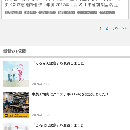
央区新屋敷地内他 竣工年度 2012年～ 品名 工事種別 製品名 型...
転落防止柵
熊本県
街路・護岸
補修・改修
アーバネクス
FFタイプ
1
2
次へ >>
最近の投稿
「くるみん認定」を取得しました！
2026/07/08
宇美工場内にクロスラボ(XLab)を開設しました！
2026/05/20
「えるぼし認定」を取得しました！