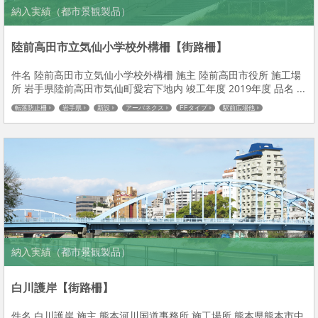
納入実績（都市景観製品）
陸前高田市立気仙小学校外構柵【街路柵】
件名 陸前高田市立気仙小学校外構柵 施主 陸前高田市役所 施工場
所 岩手県陸前高田市気仙町愛宕下地内 竣工年度 2019年度 品名 ...
転落防止柵
岩手県
新設
アーバネクス
FFタイプ
駅前広場他
納入実績（都市景観製品）
白川護岸【街路柵】
件名 白川護岸 施主 熊本河川国道事務所 施工場所 熊本県熊本市中