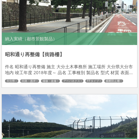
納入実績（都市景観製品）
昭和通り再整備【街路柵】
件名 昭和通り再整備 施主 大分土木事務所 施工場所 大分県大分市
地内 竣工年度 2018年度～ 品名 工事種別 製品名 型式 材質 表面...
大分県
街路・護岸
補修・改修
アーバネクス
FFタイプ
横断防止柵