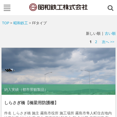
TOP
>
昭和鉄工
> FFタイプ
新しい順 |
古い順
1
2
次へ >>
納入実績（都市景観製品）
しらさぎ橋【橋梁用防護柵】
件名 しらさぎ橋 施主 霧島市役所 施工場所 霧島市隼人町住吉地内