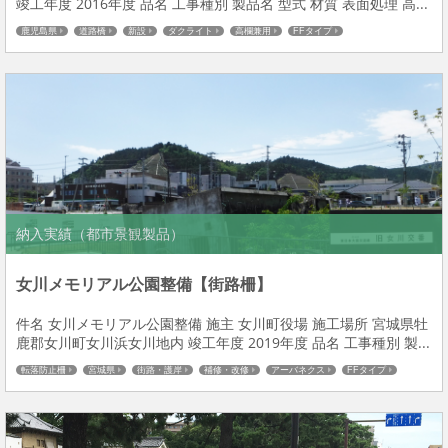
竣工年度 2016年度 品名 工事種別 製品名 型式 材質 表面処理 高...
鹿児島県
道路橋
新設
ダクライト
高欄兼用
FFタイプ
納入実績（都市景観製品）
女川メモリアル公園整備【街路柵】
件名 女川メモリアル公園整備 施主 女川町役場 施工場所 宮城県牡
鹿郡女川町女川浜女川地内 竣工年度 2019年度 品名 工事種別 製...
転落防止柵
宮城県
街路・護岸
補修・改修
アーバネクス
FFタイプ