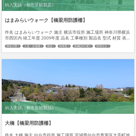
納入実績（都市景観製品）
はまみらいウォーク【橋梁用防護柵】
件名 はまみらいウォーク 施主 横浜市役所 施工場所 神奈川県横浜
市西区内 竣工年度 2009年度 品名 工事種別 製品名 型式 材質 表...
神奈川県
人道・歩道橋
新設
特殊型
高欄(歩行者)
照明付き
納入実績（都市景観製品）
大橋【橋梁用防護柵】
件名 大橋 施主 仙台市役所 施工場所 宮城県仙台市青葉区大手町地