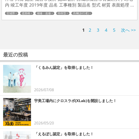
内 竣工年度 2019年度 品名 工事種別 製品名 型式 材質 表面処理 ...
宮城県
道路橋
補修・改修
特殊型
高欄(歩行者)
1
2
3
4
5
次へ >>
最近の投稿
「くるみん認定」を取得しました！
2026/07/08
宇美工場内にクロスラボ(XLab)を開設しました！
2026/05/20
「えるぼし認定」を取得しました！