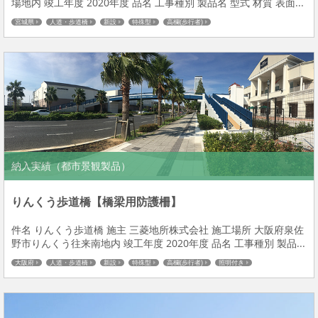
場地内 竣工年度 2020年度 品名 工事種別 製品名 型式 材質 表面...
宮城県
人道・歩道橋
新設
特殊型
高欄(歩行者)
納入実績（都市景観製品）
りんくう歩道橋【橋梁用防護柵】
件名 りんくう歩道橋 施主 三菱地所株式会社 施工場所 大阪府泉佐
野市りんくう往来南地内 竣工年度 2020年度 品名 工事種別 製品...
大阪府
人道・歩道橋
新設
特殊型
高欄(歩行者)
照明付き