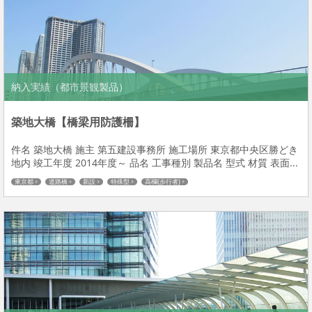
納入実績（都市景観製品）
築地大橋【橋梁用防護柵】
件名 築地大橋 施主 第五建設事務所 施工場所 東京都中央区勝どき
地内 竣工年度 2014年度～ 品名 工事種別 製品名 型式 材質 表面...
東京都
道路橋
新設
特殊型
高欄(歩行者)