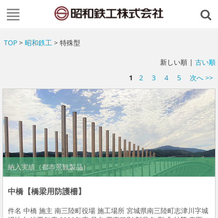
TOP
>
昭和鉄工
> 特殊型
新しい順 |
古い順
1
2
3
4
5
次へ >>
納入実績（都市景観製品）
中橋【橋梁用防護柵】
件名 中橋 施主 南三陸町役場 施工場所 宮城県南三陸町志津川字城