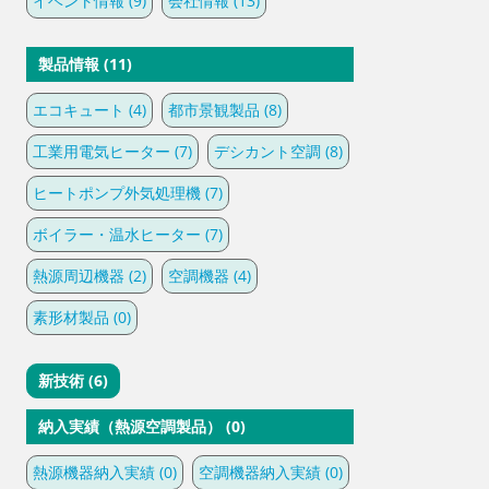
イベント情報 (9)
会社情報 (13)
製品情報 (11)
エコキュート (4)
都市景観製品 (8)
工業用電気ヒーター (7)
デシカント空調 (8)
ヒートポンプ外気処理機 (7)
ボイラー・温水ヒーター (7)
熱源周辺機器 (2)
空調機器 (4)
素形材製品 (0)
新技術 (6)
納入実績（熱源空調製品） (0)
熱源機器納入実績 (0)
空調機器納入実績 (0)