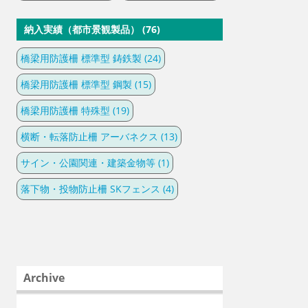
納入実績（都市景観製品） (76)
橋梁用防護柵 標準型 鋳鉄製 (24)
橋梁用防護柵 標準型 鋼製 (15)
橋梁用防護柵 特殊型 (19)
横断・転落防止柵 アーバネクス (13)
サイン・公園関連・建築金物等 (1)
落下物・投物防止柵 SKフェンス (4)
Archive