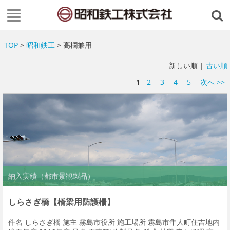
TOP
>
昭和鉄工
> 高欄兼用
新しい順 |
古い順
1
2
3
4
5
次へ >>
納入実績（都市景観製品）
しらさぎ橋【橋梁用防護柵】
件名 しらさぎ橋 施主 霧島市役所 施工場所 霧島市隼人町住吉地内