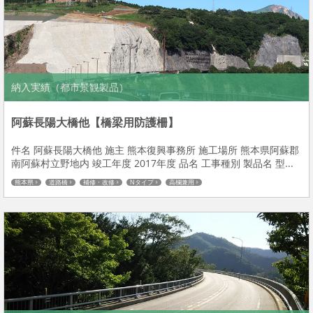
納入実績（都市景観製品）
阿蘇長陽大橋他【橋梁用防護柵】
件名 阿蘇長陽大橋他 施主 熊本復興事務所 施工場所 熊本県阿蘇郡
南阿蘇村立野地内 竣工年度 2017年度 品名 工事種別 製品名 型...
熊本県
道路橋
補修・改修
Nタイプ
高欄兼用