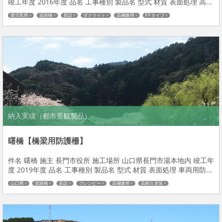
竣工年度 2016年度 品名 工事種別 製品名 型式 材質 表面処理 高...
鹿児島県
道路橋
新設
ダクライト
高欄兼用
FFタイプ
納入実績（都市景観製品）
曙橋【橋梁用防護柵】
件名 曙橋 施主 長門市役所 施工場所 山口県長門市湯本地内 竣工年
度 2019年度 品名 工事種別 製品名 型式 材質 表面処理 車両用防...
山口県
道路橋
新設
フレンビー
高欄兼用
高耐久塗装