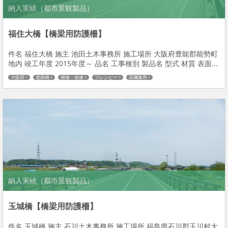
納入実績（都市景観製品）
福住大橋【橋梁用防護柵】
件名 福住大橋 施主 池田土木事務所 施工場所 大阪府豊能郡能勢町
地内 竣工年度 2015年度～ 品名 工事種別 製品名 型式 材質 表面...
大阪府
道路橋
補修・改修
フレンビー
高欄兼用
納入実績（都市景観製品）
玉城橋【橋梁用防護柵】
件名 玉城橋 施主 石川土木事務所 施工場所 福島県石川郡玉川村大