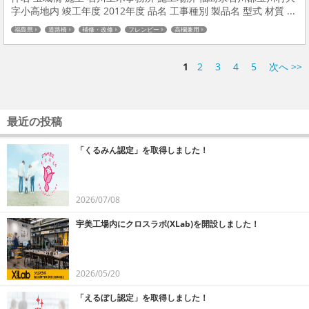
字小高地内 竣工年度 2012年度 品名 工事種別 製品名 型式 材質 ...
福島県
道路橋
補修・改修
フレンビー
高欄兼用
1
2
3
4
5
次へ >>
最近の投稿
「くるみん認定」を取得しました！
2026/07/08
宇美工場内にクロスラボ(XLab)を開設しました！
2026/05/20
「えるぼし認定」を取得しました！