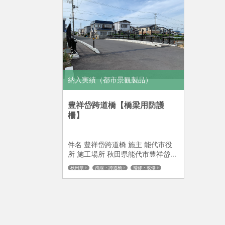
納入実績（都市景観製品）
豊祥岱跨道橋【橋梁用防護
柵】
件名 豊祥岱跨道橋 施主 能代市役
所 施工場所 秋田県能代市豊祥岱...
秋田県
跨線・跨道橋
補修・改修
落下物防止柵
SKフェンス