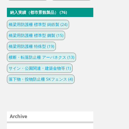
納入実績（都市景観製品） (76)
橋梁用防護柵 標準型 鋳鉄製 (24)
橋梁用防護柵 標準型 鋼製 (15)
橋梁用防護柵 特殊型 (19)
横断・転落防止柵 アーバネクス (13)
サイン・公園関連・建築金物等 (1)
落下物・投物防止柵 SKフェンス (4)
Archive