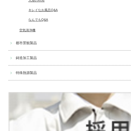
入浴の作用
キレイなお風呂Q&A
なんでもQ&A
空気清浄機
都市景観製品
鋳造加工製品
特殊熱源製品