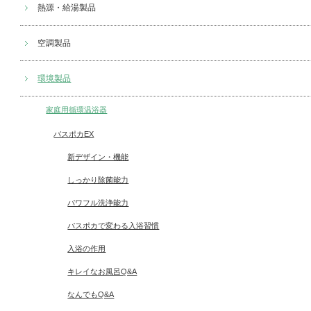
熱源・給湯製品
空調製品
環境製品
家庭用循環温浴器
バスポカEX
新デザイン・機能
しっかり除菌能力
パワフル洗浄能力
バスポカで変わる入浴習慣
入浴の作用
キレイなお風呂Q&A
なんでもQ&A