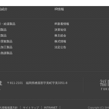
品紹介
IR情報
源・給湯製品
IR新着情報
調製品
決算短信
境製品
株主総会
市景観製品
株式情報
造加工製品
法定公告
殊熱源製品
〒811-2101 福岡県糟屋郡宇美町宇美3351-8
人情報保護方針
サイトマップ
INTRANET
Copyright (C) S