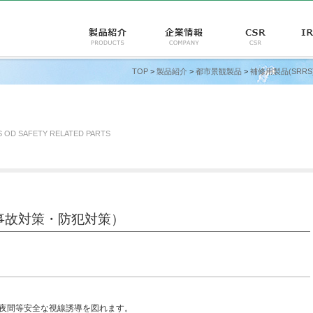
TOP
>
製品紹介
>
都市景観製品
>
補修用製品(SRRS
S OD SAFETY RELATED PARTS
事故対策・防犯対策）
、夜間等安全な視線誘導を図れます。