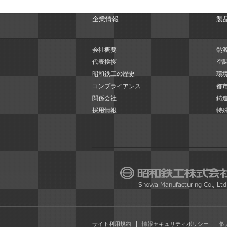
企業情報
製
会社概要
熱
代表挨拶
空
昭和鉄工の歴史
環
コンプライアンス
都
関係会社
鋳
採用情報
特
サイト利用規約
情報セキュリティポリシー
個