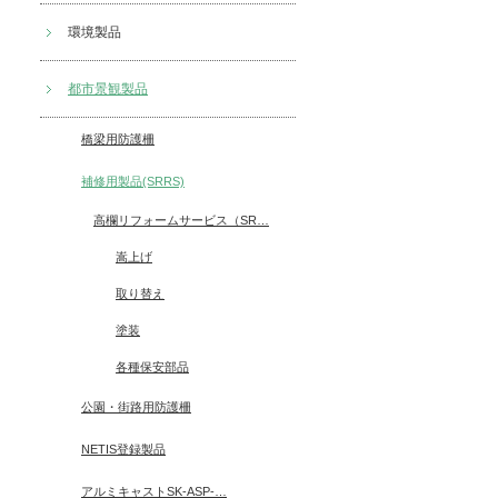
環境製品
都市景観製品
橋梁用防護柵
補修用製品(SRRS)
高欄リフォームサービス（SR
…
嵩上げ
取り替え
塗装
各種保安部品
公園・街路用防護柵
NETIS登録製品
アルミキャストSK-ASP-
…