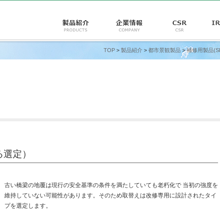
TOP
>
製品紹介
>
都市景観製品
>
補修用製品(SR
る選定）
古い橋梁の地覆は現行の安全基準の条件を満たしていても老朽化で 当初の強度を
維持していない可能性があります。そのため取替えは改修専用に設計されたタイ
プを選定します。