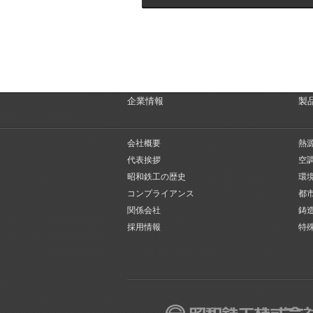
企業情報
製
会社概要
熱
代表挨拶
空
昭和鉄工の歴史
環
コンプライアンス
都
関係会社
鋳
採用情報
特