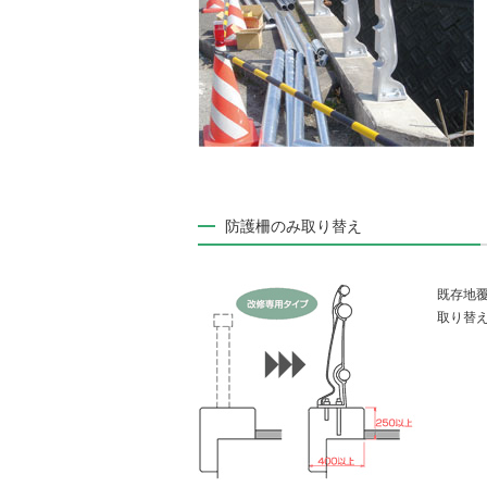
防護柵のみ取り替え
既存地覆
取り替