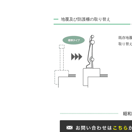
地覆及び防護柵の取り替え
既存地
取り替