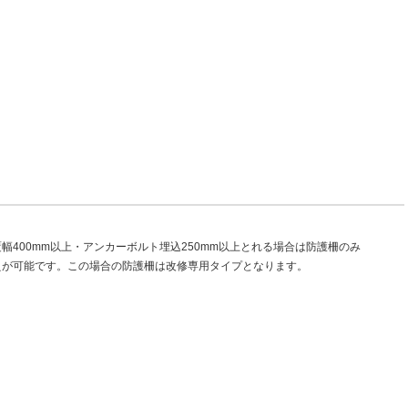
幅400mm以上・アンカーボルト埋込250mm以上とれる場合は防護柵のみ
えが可能です。この場合の防護柵は改修専用タイプとなります。