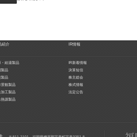
品紹介
IR情報
源・給湯製品
IR新着情報
調製品
決算短信
境製品
株主総会
市景観製品
株式情報
造加工製品
法定公告
殊熱源製品
〒811-2101 福岡県糟屋郡宇美町宇美3351-8