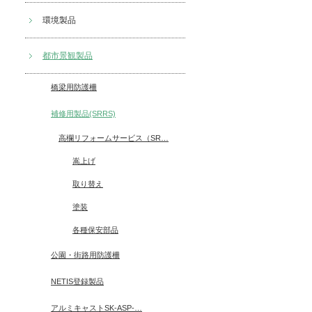
環境製品
都市景観製品
橋梁用防護柵
補修用製品(SRRS)
高欄リフォームサービス（SR
…
嵩上げ
取り替え
塗装
各種保安部品
公園・街路用防護柵
NETIS登録製品
アルミキャストSK-ASP-
…