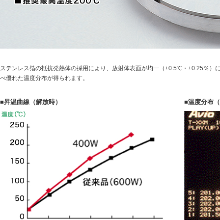
ステンレス箔の抵抗発熱体の採用により、放射体表面が均一（±0.5℃・±0.25％
べ優れた温度分布が得られます。
■昇温曲線（解放時）
■温度分布