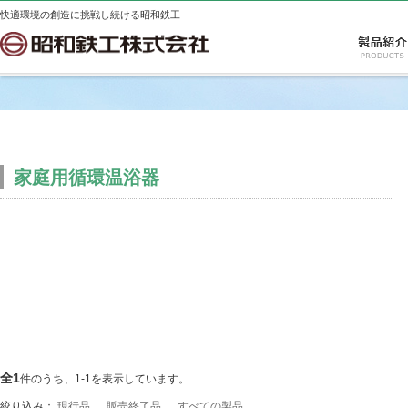
快適環境の創造に挑戦し続ける昭和鉄工
家庭用循環温浴器
全1
件のうち、1-1を表示しています。
絞り込み：
現行品
販売終了品
すべての製品