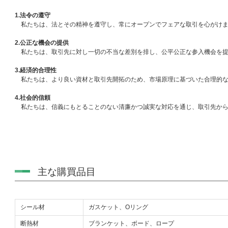
1.法令の遵守
私たちは、法とその精神を遵守し、常にオープンでフェアな取引を心がけ
2.公正な機会の提供
私たちは、取引先に対し一切の不当な差別を排し、公平公正な参入機会を提
3.経済的合理性
私たちは、より良い資材と取引先開拓のため、市場原理に基づいた合理的な
4.社会的信頼
私たちは、信義にもとることのない清廉かつ誠実な対応を通じ、取引先から
主な購買品目
シール材
ガスケット、Oリング
断熱材
ブランケット、ボード、ロープ