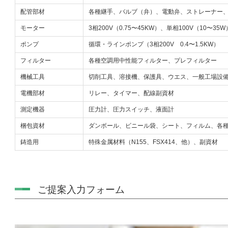
配管部材
各種継手、バルブ（弁）、電動弁、ストレーナー
モーター
3相200V（0.75〜45KW）、単相100V（10〜35W
ポンプ
循環・ラインポンプ（3相200V 0.4〜1.5KW）
フィルター
各種空調用中性能フィルター、プレフィルター
機械工具
切削工具、溶接機、保護具、ウエス、一般工場設
電機部材
リレー、タイマー、配線副資材
測定機器
圧力計、圧力スイッチ、液面計
梱包資材
ダンボール、ビニール袋、シート、フィルム、各
鋳造用
特殊金属材料（N155、FSX414、他）、副資材
ご提案入力フォーム