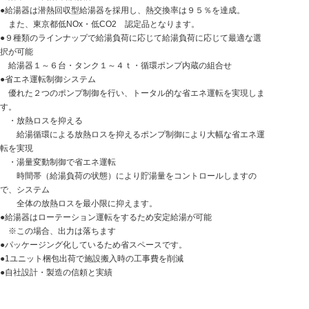
●給湯器は潜熱回収型給湯器を採用し、熱交換率は９５％を達成。
また、東京都低NOx・低CO2 認定品となります。
●９種類のラインナップで給湯負荷に応じて給湯負荷に応じて最適な選
択が可能
給湯器１～６台・タンク１～４ｔ・循環ポンプ内蔵の組合せ
●省エネ運転制御システム
優れた２つのポンプ制御を行い、トータル的な省エネ運転を実現しま
す。
・放熱ロスを抑える
給湯循環による放熱ロスを抑えるポンプ制御により大幅な省エネ運
転を実現
・湯量変動制御で省エネ運転
時間帯（給湯負荷の状態）により貯湯量をコントロールしますの
で、システム
全体の放熱ロスを最小限に抑えます。
●給湯器はローテーション運転をするため安定給湯が可能
※この場合、出力は落ちます
●パッケージング化しているため省スペースです。
●1ユニット梱包出荷で施設搬入時の工事費を削減
●自社設計・製造の信頼と実績