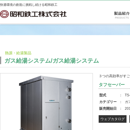
快適環境の創造に挑戦し続ける昭和鉄工
熱源・給湯製品
ガス給湯システム/ガス給湯システム
３つの高効率がすご
タフセーバー
型式
：
T
カテゴリー
：
ガ
販売開始日
：
20
ウェブカタログ